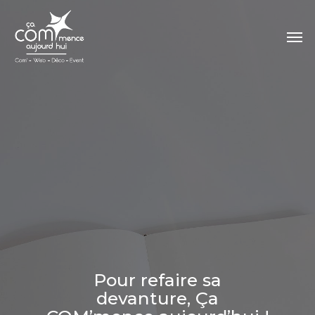
Skip
to
Men
main
content
Pour refaire sa
devanture, Ça