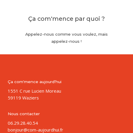
Ça com'mence
par quoi ?
Appelez-nous
comme
vous
voulez, mais
appelez-nous
!
Ça com'mence aujourd'hui
1551 C rue Lucien Moreau
59119 Waziers
Nous contacter
06.29.28.40.54
bonjour@com-aujourdhui.fr