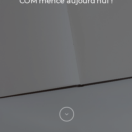
COM’mence aujourd’hui !