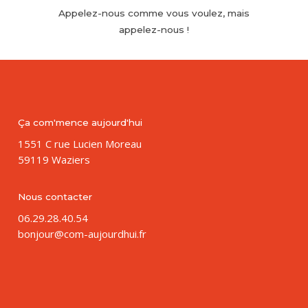
Appelez-nous
comme
vous
voulez, mais
appelez-nous
!
Ça com'mence aujourd'hui
1551 C rue Lucien Moreau
59119 Waziers
Nous contacter
06.29.28.40.54
bonjour@com-aujourdhui.fr