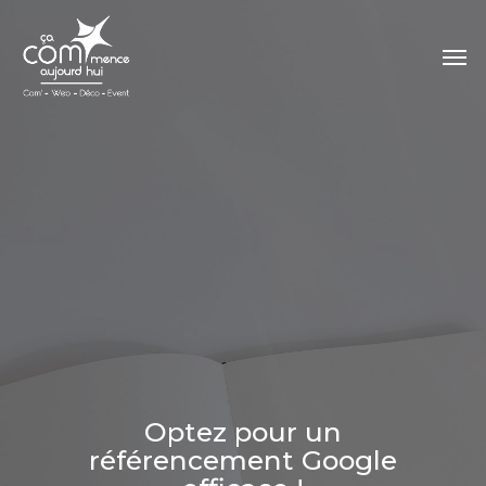
Skip
to
Men
main
content
Optez pour un
référencement Google