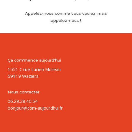
Appelez-nous
comme
vous
voulez, mais
appelez-nous
!
Ça com'mence aujourd'hui
1551 C rue Lucien Moreau
59119 Waziers
Nous contacter
06.29.28.40.54
bonjour@com-aujourdhui.fr