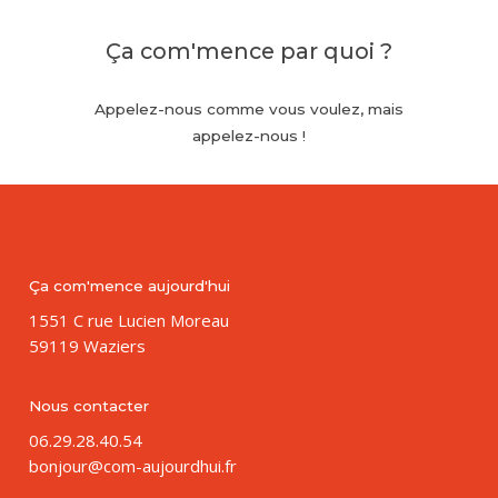
Ça com'mence
par quoi ?
Appelez-nous
comme
vous
voulez, mais
appelez-nous
!
Ça com'mence aujourd'hui
1551 C rue Lucien Moreau
59119 Waziers
Nous contacter
06.29.28.40.54
bonjour@com-aujourdhui.fr