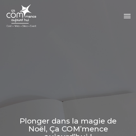
Skip
to
Men
main
content
Plonger dans la magie de
Noël, Ça COM’mence